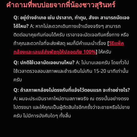
คำถามที่พบบ่อยจากพี่น้องชาวสุรินทร์
Q: อยู่ต่างอำเภอ เช่น ปราสาท, ท่าตูม, สังขะ สามารถนัดเจอ
ได้ไหม?
A: หากไม่สะดวกเดินทางเข้าเมืองจริงๆ สามารถ
ติดต่อมาคุยกันก่อนได้ครับ เราอาจจะนัดเจอกันครึ่งทาง หรือ
ถ้าคุณสะดวกใจที่จะส่งพัสดุ ผมก็มีคำแนะนำเรื่อง
[
วิธีแพ็ค
กล้องและเลนส์ส่งพัสดุให้ปลอดภัย 100%
]
ให้ครับ
Q: ปกติใช้เวลานัดเจอนานไหม?
A: ไม่นานเลยครับ โดยทั่วไป
ใช้เวลาตรวจสอบสภาพและชำระเงินไม่เกิน 15-20 นาทีเท่านั้น
ครับ
Q: ถ้าสภาพกล้องไม่ตรงกับที่แจ้งไว้ตอนแรก จะทำอย่างไร?
A: ผมจะประเมินราคาใหม่ตามสภาพจริง ณ ตรงนั้นอย่างตรง
ไปตรงมา และให้คุณเป็นผู้ตัดสินใจอีกครั้งว่าจะขายหรือไม่ขาย
ครับ ไม่มีการบังคับใดๆ ทั้งสิ้น