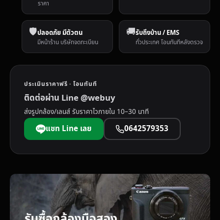
ราคา
🛡️
🚚
ปลอดภัย มีตัวตน
รับถึงบ้าน / EMS
มีหน้าร้าน บริษัทจดทะเบียน
ทั่วประเทศ โอนทันทีหลังตรวจ
ประเมินราคาฟรี · โอนทันที
ติดต่อผ่าน Line @webuy
ส่งรูปกล้อง/เลนส์ รับราคาไวภายใน 10–30 นาที
แชท Line เลย
0642579353