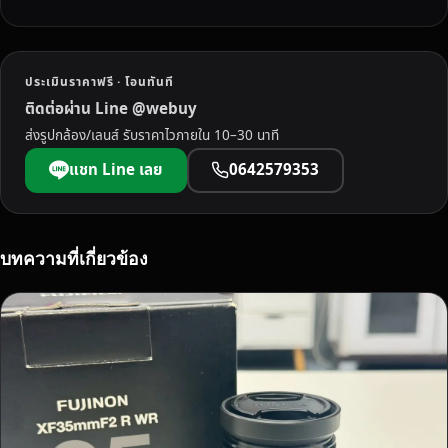
ประเมินราคาฟรี · โอนทันที
ติดต่อผ่าน Line @webuy
ส่งรูปกล้อง/เลนส์ รับราคาไวภายใน 10–30 นาที
แชท Line เลย
0642579353
บทความที่เกี่ยวข้อง