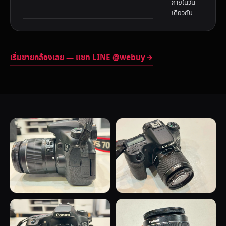
ภายในวัน
เดียวกัน
เริ่มขายกล้องเลย — แชท LINE @webuy