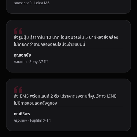
อุบลราชธานี · Leica M6
ส่งรูปปุ๊บ รู้ราคาใน 10 นาที โอนเงินจริงใน 5 นาทีหลังส่งกล้อง
ไม่เคยคิดว่าขายกล้องออนไลน์จะง่ายแบบนี้
คุณเอกชัย
ขอนแก่น · Sony A7 III
ส่ง EMS พร้อมเลนส์ 2 ตัว ได้ราคาตรงตามที่คุยไว้ทาง LINE
ไม่มีการแอบลดหลังดูของ
คุณศิริพร
กรุงเทพฯ · Fujifilm X-T4