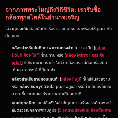
จากภาพพระใหญ่ถึงวิถีชีวิต: เรารับซื้อ
กล้องทุกสไตล์ในอำนาจเจริญ
ไม่ว่าคุณจะใช้กล้องบันทึกเรื่องราวแบบไหน เราพร้อมให้คุณค่ากับ
มันเสมอ
กล้องสำหรับบันทึกภาพความทรงจำ:
ไม่ว่าจะเป็น
[
กล้อง
DSLR คืออะไร?
]
ที่ทนทาน หรือ
[
กล้อง Mirrorless คือ
อะไร?
]
ที่ใช้งานง่าย เราเข้าใจดีว่ากล้องเหล่านี้คือเครื่องมือ
เก็บความทรงจำที่มีคุณค่า
กล้องสำหรับสายคอนเทนต์:
[
กล้อง Fuji
]
ที่ให้สีสันสวยงาม
หรือ
กล้อง Sony
ที่มีวิดีโอคุณภาพสูงสำหรับทำคลิปลงโซเชีย
ล เราเชี่ยวชาญและรู้ราคาตลาดเป็นอย่างดี
เลนส์ทุกชนิด:
เลนส์คือหัวใจสำคัญในการสร้างสรรค์ภาพ อย่า
ลืมตรวจเช็คสภาพตามคู่มือ
[
5 จุดตายต้องเช็ค! ก่อนซื้อ-ขาย
เลนส์มือสอง
]
ของเราก่อน เพื่อให้การประเมินราคารวดเร็ว