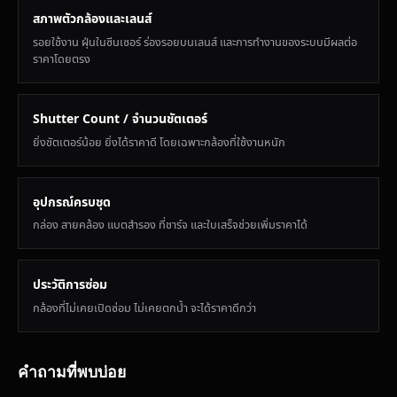
สภาพตัวกล้องและเลนส์
รอยใช้งาน ฝุ่นในซีนเซอร์ ร่องรอยบนเลนส์ และการทำงานของระบบมีผลต่อ
ราคาโดยตรง
Shutter Count / จำนวนชัตเตอร์
ยิ่งชัตเตอร์น้อย ยิ่งได้ราคาดี โดยเฉพาะกล้องที่ใช้งานหนัก
อุปกรณ์ครบชุด
กล่อง สายคล้อง แบตสำรอง ที่ชาร์จ และใบเสร็จช่วยเพิ่มราคาได้
ประวัติการซ่อม
กล้องที่ไม่เคยเปิดซ่อม ไม่เคยตกน้ำ จะได้ราคาดีกว่า
คำถามที่พบบ่อย