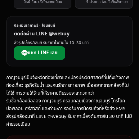
มีหน้าร้าน บริษัทจดทะเบียน
ทั่วประเทศ โอนทันทีหลังตรวจ
ประเมินราคาฟรี · โอนทันที
ติดต่อผ่าน LINE @webuy
ส่งรูปกล้อง/เลนส์ รับราคาไวภายใน 10–30 นาที
แชท LINE เลย
กาญจนบุรีเป็นจังหวัดท่องเที่ยวและเมืองประวัติศาสตร์ที่มีทั้งช่างภาพ
ท่องเที่ยว ธุรกิจริมน้ำ และคนรักการถ่ายภาพ เมื่ออยากขายกล้องที่ไม่
ได้ใช้ การขายให้ร้านที่ให้ราคายุติธรรมจะสะดวกกว่า
รับซื้อกล้องมือสอง กาญจนบุรี ครอบคลุมเมืองกาญจนบุรี ไทรโยค
บ่อพลอย ศรีสวัสดิ์ และท่ามะกา รองรับการนัดรับถึงที่หรือส่ง EMS
ส่งรูปกล้องมาที่ LINE @webuy รับราคาเบื้องต้นภายใน 30 นาที ไม่มี
ค่าธรรมเนียม