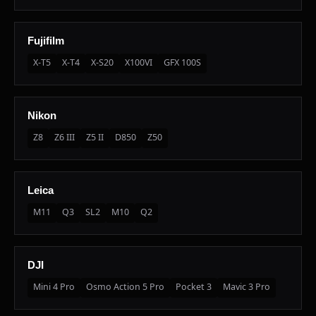
Fujifilm
X-T5
X-T4
X-S20
X100VI
GFX 100S
Nikon
Z8
Z6 III
Z5 II
D850
Z50
Leica
M11
Q3
SL2
M10
Q2
DJI
Mini 4 Pro
Osmo Action 5 Pro
Pocket 3
Mavic 3 Pro