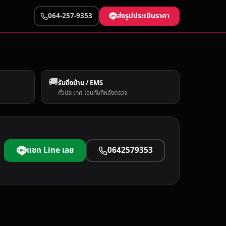
ส่งรูปประเมินราคา
064-257-9353
🚚
รับถึงบ้าน / EMS
ทั่วประเทศ โอนทันทีหลังตรวจ
แชท Line เลย
0642579353