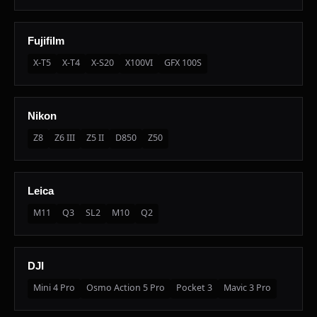
Fujifilm
X-T5
X-T4
X-S20
X100VI
GFX 100S
Nikon
Z8
Z6 III
Z5 II
D850
Z50
Leica
M11
Q3
SL2
M10
Q2
DJI
Mini 4 Pro
Osmo Action 5 Pro
Pocket 3
Mavic 3 Pro