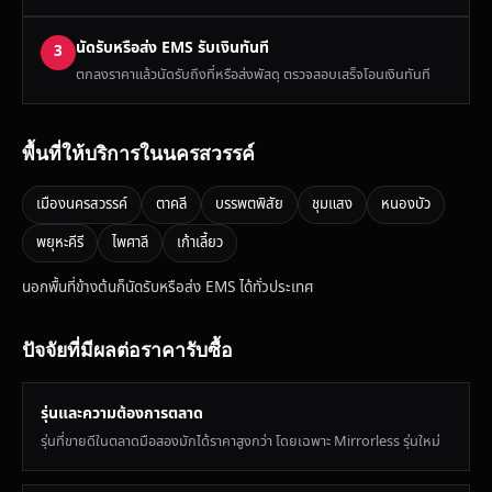
นัดรับหรือส่ง EMS รับเงินทันที
3
ตกลงราคาแล้วนัดรับถึงที่หรือส่งพัสดุ ตรวจสอบเสร็จโอนเงินทันที
พื้นที่ให้บริการในนครสวรรค์
เมืองนครสวรรค์
ตาคลี
บรรพตพิสัย
ชุมแสง
หนองบัว
พยุหะคีรี
ไพศาลี
เก้าเลี้ยว
นอกพื้นที่ข้างต้นก็นัดรับหรือส่ง EMS ได้ทั่วประเทศ
ปัจจัยที่มีผลต่อราคารับซื้อ
รุ่นและความต้องการตลาด
รุ่นที่ขายดีในตลาดมือสองมักได้ราคาสูงกว่า โดยเฉพาะ Mirrorless รุ่นใหม่