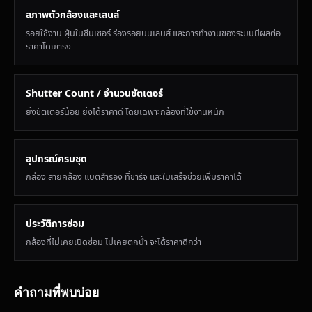
สภาพตัวกล้องและเลนส์
รอยใช้งาน ฝุ่นในซีนเซอร์ ร่องรอยบนเลนส์ และการทำงานของระบบมีผลต่อ
ราคาโดยตรง
Shutter Count / จำนวนชัตเตอร์
ยิ่งชัตเตอร์น้อย ยิ่งได้ราคาดี โดยเฉพาะกล้องที่ใช้งานหนัก
อุปกรณ์ครบชุด
กล่อง สายคล้อง แบตสำรอง ที่ชาร์จ และใบเสร็จช่วยเพิ่มราคาได้
ประวัติการซ่อม
กล้องที่ไม่เคยเปิดซ่อม ไม่เคยตกน้ำ จะได้ราคาดีกว่า
คำถามที่พบบ่อย