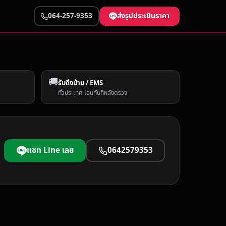
ส่งรูปประเมินราคา
064-257-9353
🚚
รับถึงบ้าน / EMS
ทั่วประเทศ โอนทันทีหลังตรวจ
แชท Line เลย
0642579353