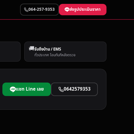
ส่งรูปประเมินราคา
064-257-9353
🚚
รับถึงบ้าน / EMS
ทั่วประเทศ โอนทันทีหลังตรวจ
แชท Line เลย
0642579353