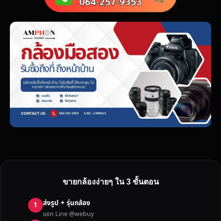
ขายกล้องง่ายๆ ใน 3 ขั้นตอน
ส่งรูป + รุ่นกล้อง
1
แชท Line @webuy