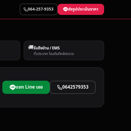
ส่งรูปประเมินราคา
064-257-9353
🚚
รับถึงบ้าน / EMS
ทั่วประเทศ โอนทันทีหลังตรวจ
แชท Line เลย
0642579353