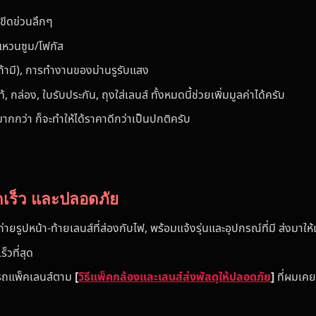
ยขีดข่วนลึกๆ
แหวนซูม/โฟกัส
ถ้ามี), การทำงานของม่านรูรับแสง
้, กล่อง, ใบรับประกัน, ถุงใส่เลนส์ ทั้งหมดนี้ช่วยเพิ่มมูลค่าได้ครับ
มากกว่า ก็จะทำให้ได้ราคาดีกว่าเป็นปกติครับ
ดเร็ว และปลอดภัย
ยรูปหน้า-ท้ายเลนส์ที่ส่องกับไฟ, พร้อมแจ้งรุ่นและอุปกรณ์ที่มี ส่งมาให
วที่สุด
รถแพ็คเลนส์ตาม
[
วิธีแพ็คกล้องและเลนส์ส่งพัสดุให้ปลอดภัย
]
ที่ผมเคย