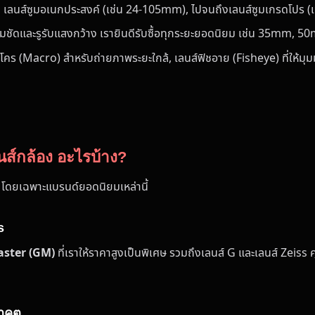
อง, เลนส์ซูมอเนกประสงค์ (เช่น 24-105mm), ไปจนถึงเลนส์ซูมเกรดโป
มคมชัดและรูรับแสงกว้าง เรายินดีรับซื้อทุกระยะยอดนิยม เช่น 35mm
โคร (Macro) สำหรับถ่ายภาพระยะใกล้, เลนส์ฟิชอาย (Fisheye) ที่ให้มุมม
นส์กล้อง อะไรบ้าง?
 โดยเฉพาะแบรนด์ยอดนิยมเหล่านี้
s
ster (GM)
ที่เราให้ราคาสูงเป็นพิเศษ รวมถึงเลนส์ G และเลนส์ Zeiss คุณ
นาคต