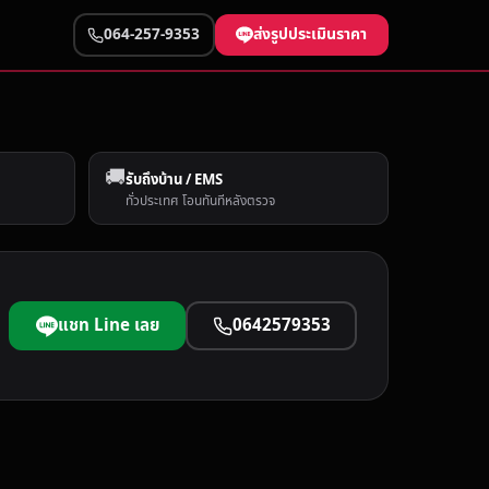
ส่งรูปประเมินราคา
064-257-9353
🚚
รับถึงบ้าน / EMS
ทั่วประเทศ โอนทันทีหลังตรวจ
แชท Line เลย
0642579353