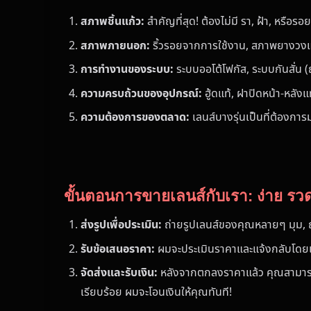
สภาพชิ้นแก้ว:
สำคัญที่สุด! ต้องไม่มี รา, ฝ้า, หรือรอ
สภาพภายนอก:
ริ้วรอยจากการใช้งาน, สภาพยางวง
การทำงานของระบบ:
ระบบออโต้โฟกัส, ระบบกันสั่น (
ความครบถ้วนของอุปกรณ์:
ฮู้ดแท้, ฝาปิดหน้า-หลังแท
ความต้องการของตลาด:
เลนส์บางรุ่นเป็นที่ต้องการ
ขั้นตอนการขายเลนส์กับเรา: ง่าย รว
ส่งรูปเพื่อประเมิน:
ถ่ายรูปเลนส์ของคุณหลายๆ มุม, ถ่า
รับข้อเสนอราคา:
ผมจะประเมินราคาและแจ้งกลับโดยเร็
จัดส่งและรับเงิน:
หลังจากตกลงราคาแล้ว คุณสามา
เรียบร้อย ผมจะโอนเงินให้คุณทันที!