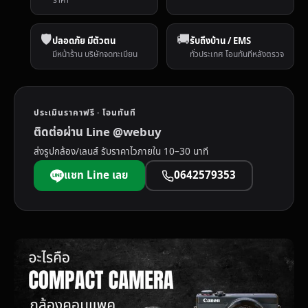
🛡️
🚚
ปลอดภัย มีตัวตน
รับถึงบ้าน / EMS
มีหน้าร้าน บริษัทจดทะเบียน
ทั่วประเทศ โอนทันทีหลังตรวจ
ประเมินราคาฟรี · โอนทันที
ติดต่อผ่าน Line @webuy
ส่งรูปกล้อง/เลนส์ รับราคาไวภายใน 10–30 นาที
แชท Line เลย
0642579353