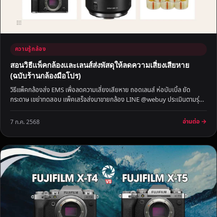
ความรู้กล้อง
สอนวิธีแพ็คกล้องและเลนส์ส่งพัสดุให้ลดความเสี่ยงเสียหาย
(ฉบับร้านกล้องมือโปร)
วิธีแพ็คกล้องส่ง EMS เพื่อลดความเสี่ยงเสียหาย ถอดเลนส์ ห่อบับเบิ้ล ยัด
กระดาษ เขย่าทดสอบ แพ็คเสร็จส่งมาขายกล้อง LINE @webuy ประเมินตามรุ่น
สภาพ อุปกรณ์ Shutter count และตลาดกล้องมือ…
อ่านต่อ →
7 ก.ค. 2568