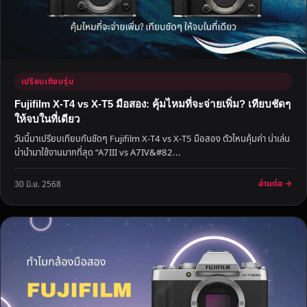
เปรียบเทียบรุ่น
Fujifilm X-T4 vs X-T5 มือสอง: คุ้มไหมที่จะจ่ายเพิ่ม? เทียบชัดๆ
ให้จบในที่เดียว
วันนี้มาเปรียบเทียบกันชัดๆ Fujifilm X-T4 vs X-T5 มือสอง ตัวไหนคุ้มค่า น่าเล่น
น่านำมาใช้งานมากที่สุด “A7III vs A7IV&#82...
อ่านต่อ →
30 มิ.ย. 2568