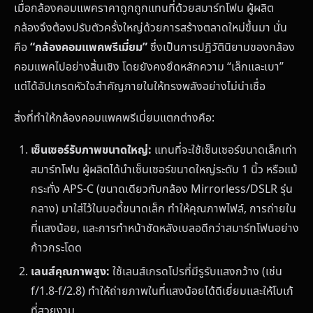
เมื่อกล้องคอมแพคราคาถูกถูกแทนที่ด้วยสมาร์ทโฟน ผู้ผลิต
กล้องจึงต้องปรับตัวครั้งใหญ่ด้วยการสร้างตลาดใหม่ขึ้นมา นั่น
คือ
“กล้องคอมแพคพรีเมี่ยม”
ซึ่งเป็นการปฏิวัตินิยามของกล้อง
คอมแพคไปอย่างสิ้นเชิง โดยยังคงยึดหลักความ “เล็กและเบา”
แต่ได้อัปเกรดหัวใจสำคัญภายในให้ทรงพลังอย่างไม่น่าเชื่อ
สิ่งที่ทำให้กล้องคอมแพคพรีเมี่ยมแตกต่างคือ:
เซ็นเซอร์รับภาพขนาดใหญ่:
แทนที่จะใช้เซ็นเซอร์ขนาดเล็กเท่า
สมาร์ทโฟน ผู้ผลิตได้นำเซ็นเซอร์ขนาดใหญ่ระดับ 1 นิ้ว หรือแม้
กระทั่ง APS-C (ขนาดเดียวกับกล้อง Mirrorless/DSLR รุ่น
กลาง) มาใส่ไว้ในบอดี้ขนาดเล็ก ทำให้คุณภาพไฟล์, การถ่ายใน
ที่แสงน้อย, และการทำหน้าชัดหลังเบลอดีกว่าสมาร์ทโฟนอย่าง
ก้าวกระโดด
เลนส์คุณภาพสูง:
ใช้เลนส์เกรดโปรที่มีรูรับแสงกว้าง (เช่น
f/1.8-f/2.8) ทำให้ถ่ายภาพในที่แสงน้อยได้ดีเยี่ยมและให้โบเก้
ที่สวยงาม