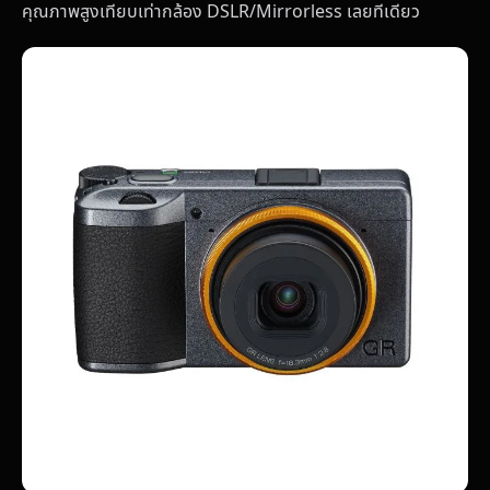
คุณภาพสูงเทียบเท่ากล้อง DSLR/Mirrorless เลยทีเดียว