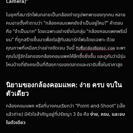
Camera)”
ในยุคที่สมาร์ทโฟนกลายเป็นกล้องถ่ายรูปพกพาของทุกคน หลาย
คนอาจตั้งคำถามว่า “กล้องคอมแพคยังจำเป็นอยู่ไหม?” คำตอบ
คือ “จำเป็นมาก” โดยเฉพาะอย่างยิ่งในกลุ่ม “กล้องคอมแพคพรีเมี่
ยม” ที่ถูกสร้างขึ้นมาเพื่อต่อสู้กับสมาร์ทโฟนโดยเฉพาะ ด้วย
คุณภาพที่เหนือกว่าอย่างชัดเจน วันนี้
จะพา
รับซื้อกล้องมือสอง.com
คุณไปรู้จักโลกของกล้องคอมแพคให้ลึกซึ้งยิ่งขึ้น และดูกันว่ามีรุ่น
ไหนบ้างที่ยังคงเป็นที่ต้องการของตลาดและเรารับซื้อในราคาสูง
นิยามของกล้องคอมแพค: ง่าย ครบ จบใน
ตัวเดียว
กล้องคอมแพค หรือที่บางคนเรียกว่า “Point-and-Shoot” (เล็ง
แล้วถ่าย) มีหัวใจสำคัญอยู่ที่ปรัชญา 3 ข้อ คือ
ง่าย, ครบ, และจบ
ในตัวเดียว