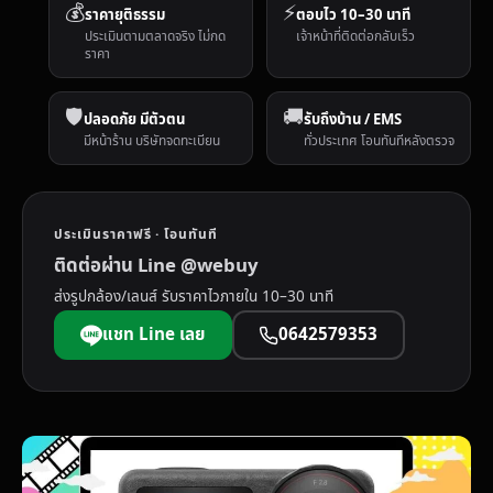
💰
⚡
ราคายุติธรรม
ตอบไว 10–30 นาที
ประเมินตามตลาดจริง ไม่กด
เจ้าหน้าที่ติดต่อกลับเร็ว
ราคา
🛡️
🚚
ปลอดภัย มีตัวตน
รับถึงบ้าน / EMS
มีหน้าร้าน บริษัทจดทะเบียน
ทั่วประเทศ โอนทันทีหลังตรวจ
ประเมินราคาฟรี · โอนทันที
ติดต่อผ่าน Line @webuy
ส่งรูปกล้อง/เลนส์ รับราคาไวภายใน 10–30 นาที
แชท Line เลย
0642579353