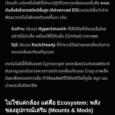
เวียนหัว แต่เทคโนโลยีที่เข้ามาปฏิวัติวงการกล้องแอคชั่นคือ
ระบบ
กันสั่นอิเล็กทรอนิกส์ขั้นสูง (Advanced EIS)
แบรนด์ชั้นนำต่าง
พัฒนาเทคโนโลยีของตัวเองขึ้นมา เช่น:
GoPro:
มีระบบ
HyperSmooth
ที่ให้วิดีโอที่นิ่งและลื่นไหล
อย่างไม่น่าเชื่อ เหมือนใช้ไม้กันสั่น (Gimbal) ราคาแพง
DJI:
มีระบบ
RockSteady
ที่ทำงานได้อย่างยอดเยี่ยมในการ
ลดแรงสั่นสะเทือนที่รุนแรง
เทคโนโลยีนี้ใช้เซ็นเซอร์ Gyroscope ของกล้องร่วมกับซอฟต์แวร์
อันชาญฉลาดในการคาดการณ์การเคลื่อนไหวและ Crop ภาพเล็ก
น้อยเพื่อชดเชยการสั่น ทำให้ผลลัพธ์ที่ได้คือวิดีโอที่ดูนิ่ง สมูท และ
น่าชมระดับมืออาชีพ
ไม่ใช่แค่กล้อง แต่คือ Ecosystem: พลัง
ของอุปกรณ์เสริม (Mounts & Mods)