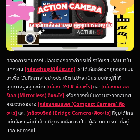
ตลอดการเดินทางในโลกของกล้องถ่ายรูปที่เราได้เรียนรู้กันมาใน
บทความ
[กล้องถ่ายรูปมีกี่ประเภท]
เราได้เห็นกล้องที่ถูกออกแบบ
มาเพื่อ ‘บันทึกภาพ’ อย่างประณีต ไม่ว่าจะเป็นระบบใหญ่ที่ให้
คุณภาพสูงสุดอย่าง
[กล้อง DSLR คืออะไร]
และ
[กล้องมิลเลอ
ร์เลส (Mirrorless) คืออะไร]
หรือกล้องที่เน้นความสะดวกสบาย
ครบวงจรอย่าง
[กล้องคอมแพค (Compact Camera) คือ
อะไร]
และ
[กล้องบริดจ์ (Bridge Camera) คืออะไร]
ที่ซูมได้ไกล
แต่กล้องเหล่านั้นล้วนมีจุดร่วมคือการเป็น ‘ผู้สังเกตการณ์’ ที่อยู่
นอกเหตุการณ์