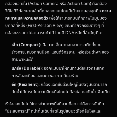
กล้องแอคชั่น (Action Camera หรือ Action Cam) คือกล้อง
วิดีโอดิจิทัลขนาดเล็กที่ถูกออกแบบโดยมีเป้าหมายสูงสุดคือ
ความ
ทนทานและความคล่องตัว
เพื่อให้สามารถบันทึกภาพในมุมมอง
บุคคลที่หนึ่ง (First-Person View) ขณะทำกิจกรรมต่างๆ ที่
กล้องธรรมดาไม่สามารถทำได้ โดยมี DNA หลักที่สำคัญคือ:
เล็ก (Compact):
มีขนาดเล็กมากจนสามารถติดตั้งบน
ร่างกาย, หมวกกันน็อก, แฮนด์จักรยาน, หรือส่วนต่างๆ ของ
ยานพาหนะได้
แกร่ง (Durable):
ออกแบบมาให้ทนทานต่อแรงกระแทก
การสั่นสะเทือน และสภาพอากาศที่เลวร้าย
อึด (Resilient):
กล้องแอคชั่นส่วนใหญ่ในปัจจุบันสามารถ
กันน้ำได้ในระดับความลึกหนึ่งโดยไม่ต้องใส่เคสกันน้ำเพิ่มเติม
หัวใจของมันไม่ใช่การถ่ายภาพนิ่งที่สวยที่สุด แต่คือการบันทึก
“ประสบการณ์” ที่น่าตื่นเต้นที่สุดในรูปแบบวิดีโอที่ลื่นไหลและ