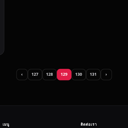
‹
127
128
129
130
131
›
เมนู
ติดต่อเรา