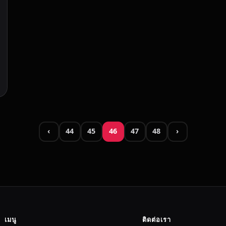
‹
44
45
46
47
48
›
เมนู
ติดต่อเรา