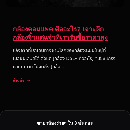
กล้องคอมแพค คืออะไร? เจาะลึก
กล้องจิ๋วแต่แจ๋วที่เรารับซื้อราคาสูง
หลังจากที่เราเดินทางผ่านโลกของกล้องระบบใหญ่ที่
เปลี่ยนเลนส์ได้ ตั้งแต่ [กล้อง DSLR คืออะไร] ที่แข็งแกร่ง
และทนทาน ไปจนถึง [กล้อ…
ก
อ่านต่อ
ล้
อ
ง
ค
อ
ม
ขายกล้องง่ายๆ ใน 3 ขั้นตอน
แ