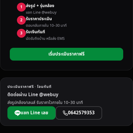
พ
ส่งรูป + รุ่นกล้อง
1
ค
แชท Line @webuy
คื
รับราคาประเมิน
2
อ
ตอบกลับภายใน 10–30 นาที
อ
รับเงินทันที
3
ะ
นัดรับถึงบ้าน หรือส่ง EMS
ไ
ร
เริ่มประเมินราคาฟรี
?
เ
จ
า
ะ
ประเมินราคาฟรี · โอนทันที
ลึ
ติดต่อผ่าน Line @webuy
ก
ส่งรูปกล้อง/เลนส์ รับราคาไวภายใน 10–30 นาที
ก
ล้
แชท Line เลย
0642579353
อ
ง
จิ๋