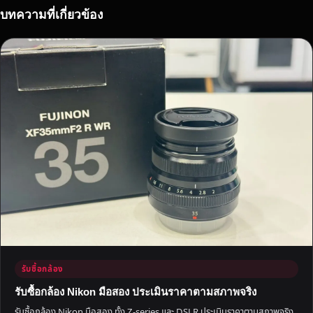
ว
บทความที่เกี่ยวข้อง
แ
ต่
แ
จ๋
ว
ที่
เ
ร
า
รั
บ
ซื้
อ
ร
า
รับซื้อกล้อง
ค
า
รับซื้อกล้อง Nikon มือสอง ประเมินราคาตามสภาพจริง
สู
รับซื้อกล้อง Nikon มือสอง ทั้ง Z-series และ DSLR ประเมินราคาตามสภาพจริง