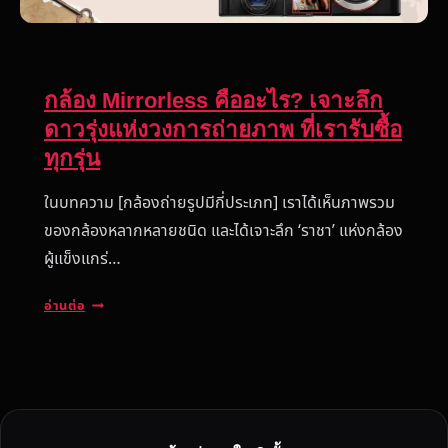
กล้อง Mirrorless คืออะไร? เจาะลึก
ดาวรุ่งแห่งวงการถ่ายภาพ ที่เรารับซื้อ
ทุกรุ่น
ในบทความ [กล้องถ่ายรูปมีกี่ประเภท] เราได้เห็นภาพรวม
ของกล้องหลากหลายชนิด และได้เจาะลึก ‘ราชา’ แห่งกล้อง
ผู้แข็งแกร่…
ก
อ่านต่อ
ล้
อ
ง
M
I
R