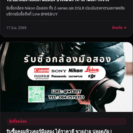
ที่
รับซื้อกล้อง Nikon มือสอง ทั้ง Z-series และ DSLR ประเมินราคาตามสภาพจริง
เ
บริการรับซื้อถึงที่ Line @WEBUY
ร
า
อ่านต่อ →
17 มิ.ย. 2569
รั
บ
ซื้
อ
ทุ
ก
รุ่
น
รับซื้อกล้อง
รับซื้อคอมพิวเตอร์มือสอง ได้ราคาดี ขายง่าย ปลอดภัย |