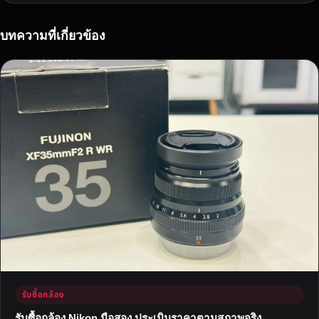
ก
ด
า
บทความที่เกี่ยวข้อง
ว
รุ่
ง
แ
ห่
ง
ว
ง
ก
า
ร
ถ่
า
ย
ภ
รับซื้อกล้อง
า
พ
รับซื้อกล้อง Nikon มือสอง ประเมินราคาตามสภาพจริง