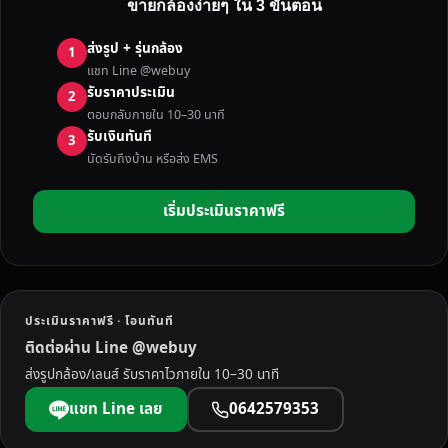
ขายกล้องง่ายๆ ใน 3 ขั้นตอน
R
O
ส่งรูป + รุ่นกล้อง
1
R
แชท Line @webuy
L
รับราคาประเมิน
2
E
ตอบกลับภายใน 10–30 นาที
S
รับเงินทันที
3
S
นัดรับถึงบ้าน หรือส่ง EMS
คื
อ
เริ่มประเมินราคาฟรี
อ
ะ
ไ
ร
?
ประเมินราคาฟรี · โอนทันที
เ
ติดต่อผ่าน Line @webuy
จ
ส่งรูปกล้อง/เลนส์ รับราคาไวภายใน 10–30 นาที
า
ะ
แชท Line เลย
0642579353
ลึ