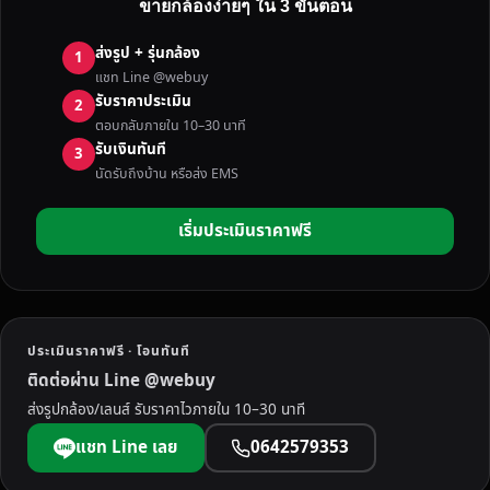
ขายกล้องง่ายๆ ใน 3 ขั้นตอน
ง
มื
ส่งรูป + รุ่นกล้อง
1
อ
แชท Line @webuy
ส
รับราคาประเมิน
2
อ
ตอบกลับภายใน 10–30 นาที
ง
รับเงินทันที
3
จั
นัดรับถึงบ้าน หรือส่ง EMS
ง
ห
เริ่มประเมินราคาฟรี
วั
ด
เ
ล
ย
ประเมินราคาฟรี · โอนทันที
บ
ติดต่อผ่าน Line @webuy
ริ
ส่งรูปกล้อง/เลนส์ รับราคาไวภายใน 10–30 นาที
ก
า
แชท Line เลย
0642579353
ร