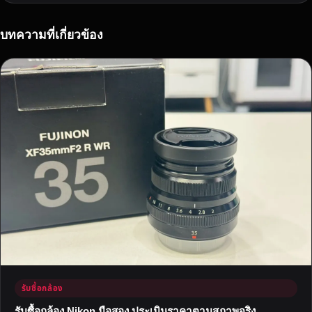
อ
อ
น
บทความที่เกี่ยวข้อง
ไ
ล
น์
สำ
ห
รั
บ
ส
า
ย
เ
ที่
ย
ว
ภู
รับซื้อกล้อง
เ
ข
รับซื้อกล้อง Nikon มือสอง ประเมินราคาตามสภาพจริง