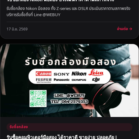
า
รับซื้อกล้อง Nikon มือสอง ทั้ง Z-series และ DSLR ประเมินราคาตามสภาพจริง
ใ
บริการรับซื้อถึงที่ Line @WEBUY
ห้
ร
อ่านต่อ →
17 มิ.ย. 2569
า
ค
า
สู
ง
รับซื้อกล้อง
รับซื้อคอมพิวเตอร์มือสอง ได้ราคาดี ขายง่าย ปลอดภัย |