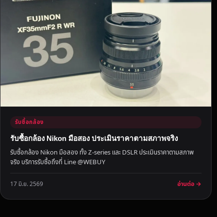
นี้
ติ
ด
ต่
อ
เ
ร
า
ไ
ด้
เ
รับซื้อกล้อง
ล
รับซื้อกล้อง Nikon มือสอง ประเมินราคาตามสภาพจริง
ย
รับซื้อกล้อง Nikon มือสอง ทั้ง Z-series และ DSLR ประเมินราคาตามสภาพ
จริง บริการรับซื้อถึงที่ Line @WEBUY
อ่านต่อ →
17 มิ.ย. 2569