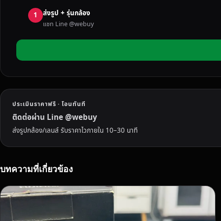
ก
ส่งรูป + รุ่นกล้อง
ล้
1
แชท Line @webuy
อ
ง
มื
อ
ส
อ
ง
ประเมินราคาฟรี · โอนทันที
ใ
น
ติดต่อผ่าน Line @webuy
ต
ส่งรูปกล้อง/เลนส์ รับราคาไวภายใน 10–30 นาที
ร
า
ด
บทความที่เกี่ยวข้อง
แ
ล้
ว
วั
น