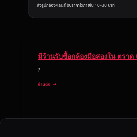
ส่งรูปกล้อง/เลนส์ รับราคาไวภายใน 10–30 นาที
มีร้านรับซื้อกล้องมือสองใน ตราด แ
?
มี
อ่านต่อ
ร้
า
น
รั
บ
ซื้
อ