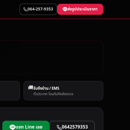
ส่งรูปประเมินราคา
064-257-9353
🚚
รับถึงบ้าน / EMS
ทั่วประเทศ โอนทันทีหลังตรวจ
แชท Line เลย
0642579353