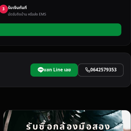
รับเงินทันที
3
นัดรับถึงบ้าน หรือส่ง EMS
แชท Line เลย
0642579353