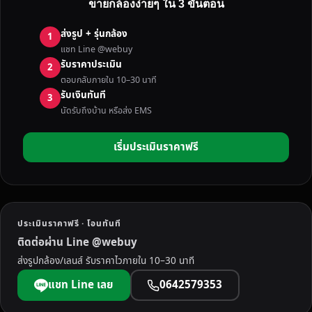
ขายกล้องง่ายๆ ใน 3 ขั้นตอน
ง
S
ส่งรูป + รุ่นกล้อง
1
O
แชท Line @webuy
N
รับราคาประเมิน
2
Y
ตอบกลับภายใน 10–30 นาที
เ
รับเงินทันที
3
จ
นัดรับถึงบ้าน หรือส่ง EMS
า
ะ
เริ่มประเมินราคาฟรี
ลึ
ก
รุ่
น
ย
ประเมินราคาฟรี · โอนทันที
อ
ติดต่อผ่าน Line @webuy
ด
ส่งรูปกล้อง/เลนส์ รับราคาไวภายใน 10–30 นาที
ฮิ
ต
แชท Line เลย
0642579353
ที่