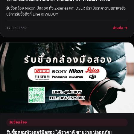
ค
รับซื้อกล้อง Nikon มือสอง ทั้ง Z-series และ DSLR ประเมินราคาตามสภาพจริง
า
บริการรับซื้อถึงที่ Line @WEBUY
สู
ง
อ่านต่อ →
17 มิ.ย. 2569
ที่
สุ
ด
รับซื้อกล้อง
รับซื้อคอมพิวเตอร์มือสอง ได้ราคาดี ขายง่าย ปลอดภัย |