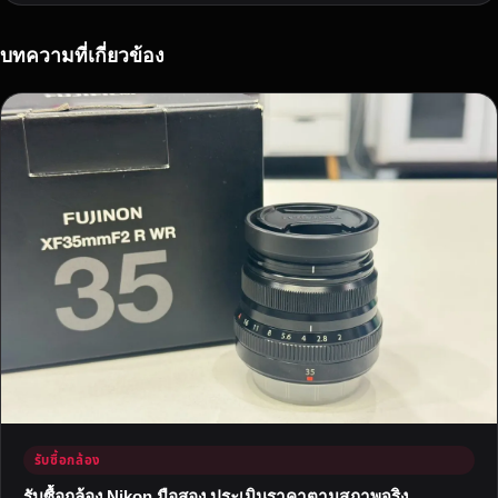
ต
ล
า
บทความที่เกี่ยวข้อง
ด
ต้
อ
ง
ก
า
ร
แ
ล
ะ
เ
ร
า
ใ
ห้
รับซื้อกล้อง
ร
า
รับซื้อกล้อง Nikon มือสอง ประเมินราคาตามสภาพจริง