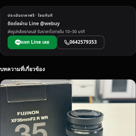
มื
อ
ประเมินราคาฟรี · โอนทันที
ส
ติดต่อผ่าน Line @webuy
อ
ส่งรูปกล้อง/เลนส์ รับราคาไวภายใน 10–30 นาที
ง
ป
แชท Line เลย
0642579353
ร
ะ
จ
ว
บทความที่เกี่ยวข้อง
บ
คี
รี
ขั
น
ธ์
พ
ร้
อ