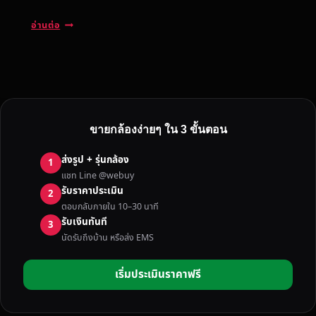
รั
อ่านต่อ
บ
ซื้
อ
ก
ล้
อ
ขายกล้องง่ายๆ ใน 3 ขั้นตอน
ง
ฟู
ส่งรูป + รุ่นกล้อง
1
จิ
แชท Line @webuy
แ
รับราคาประเมิน
2
ค
ตอบกลับภายใน 10–30 นาที
น
รับเงินทันที
3
น
นัดรับถึงบ้าน หรือส่ง EMS
อ
น
เริ่มประเมินราคาฟรี
โ
ซ
นี่