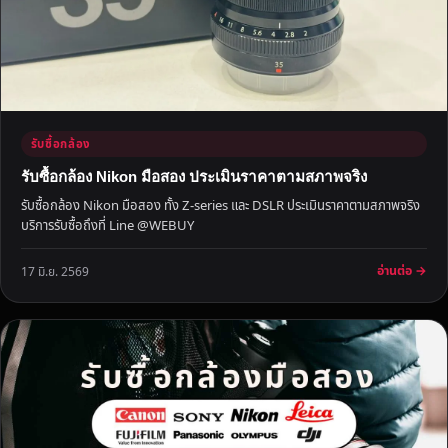
ม
ไ
ป
รั
บ
ภ
รับซื้อกล้อง
า
ย
รับซื้อกล้อง Nikon มือสอง ประเมินราคาตามสภาพจริง
ใ
รับซื้อกล้อง Nikon มือสอง ทั้ง Z-series และ DSLR ประเมินราคาตามสภาพจริง
น
บริการรับซื้อถึงที่ Line @WEBUY
วั
น
อ่านต่อ →
17 มิ.ย. 2569
เ
ดี
ย
ว