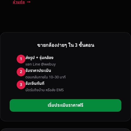
รั
อ่านต่อ
บ
ซื้
อ
ก
ล้
อ
ขายกล้องง่ายๆ ใน 3 ขั้นตอน
ง
ทุ
ส่งรูป + รุ่นกล้อง
1
ก
แชท Line @webuy
ยี่
รับราคาประเมิน
2
ห้
ตอบกลับภายใน 10–30 นาที
อ
รับเงินทันที
3
ใ
นัดรับถึงบ้าน หรือส่ง EMS
น
ป
เริ่มประเมินราคาฟรี
ร
า
จี
น