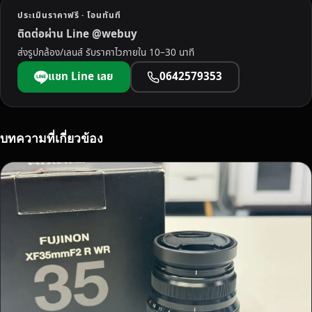
บุ
ประเมินราคาฟรี · โอนทันที
รี
ติดต่อผ่าน Line @webuy
ไ
ส่งรูปกล้อง/เลนส์ รับราคาไวภายใน 10–30 นาที
ม่
ว่
แชท Line เลย
0642579353
า
จ
ะ
C
บทความที่เกี่ยวข้อง
A
N
O
N
N
I
K
O
N
S