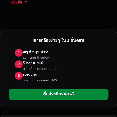
บ
อ่านต่อ
ริ
ก
า
ร
รั
บ
ขายกล้องง่ายๆ ใน 3 ขั้นตอน
ซื้
อ
ส่งรูป + รุ่นกล้อง
1
ก
แชท Line @webuy
ล้
รับราคาประเมิน
2
อ
ตอบกลับภายใน 10–30 นาที
ง
รับเงินทันที
3
มื
นัดรับถึงบ้าน หรือส่ง EMS
อ
ส
เริ่มประเมินราคาฟรี
อ
ง
พิ
จิ