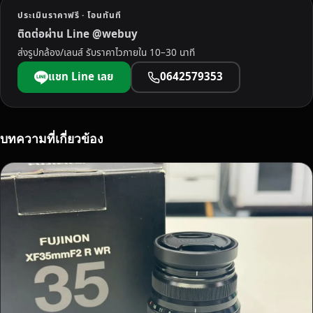
ต
ประเมินราคาฟรี · โอนทันที
ร
ติดต่อผ่าน Line @webuy
ใ
ส่งรูปกล้อง/เลนส์ รับราคาไวภายใน 10–30 นาที
ห้
ร
แชท Line เลย
0642579353
า
ค
า
พิ
บทความที่เกี่ยวข้อง
เ
ศ
ษ
จ่
า
ย
ส
ด
ไ
ม่