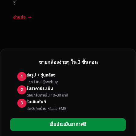
?
รั
อ่านต่อ
บ
ซื้
อ
ก
ล้
อ
ขายกล้องง่ายๆ ใน 3 ขั้นตอน
ง
D
ส่งรูป + รุ่นกล้อง
1
S
แชท Line @webuy
L
รับราคาประเมิน
2
R
ตอบกลับภายใน 10–30 นาที
/
รับเงินทันที
3
M
นัดรับถึงบ้าน หรือส่ง EMS
I
R
เริ่มประเมินราคาฟรี
R
O