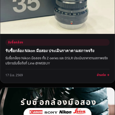
ห
า
น
ค
ร
ใ
ห้
รับซื้อกล้อง
ร
า
รับซื้อกล้อง Nikon มือสอง ประเมินราคาตามสภาพจริง
ค
รับซื้อกล้อง Nikon มือสอง ทั้ง Z-series และ DSLR ประเมินราคาตามสภาพจริง
า
บริการรับซื้อถึงที่ Line @WEBUY
ที่
คุ
อ่านต่อ →
17 มิ.ย. 2569
ณ
พ
อ
ใ
จ