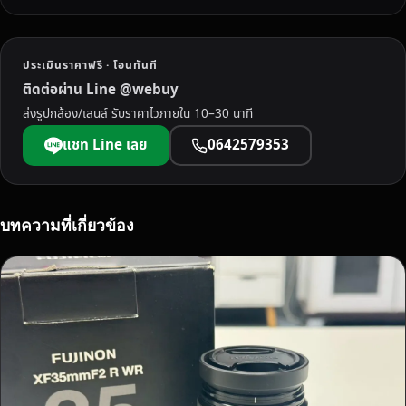
R
L
E
ประเมินราคาฟรี · โอนทันที
S
ติดต่อผ่าน Line @webuy
S
ส่งรูปกล้อง/เลนส์ รับราคาไวภายใน 10–30 นาที
ใ
น
แชท Line เลย
0642579353
จั
ง
ห
วั
บทความที่เกี่ยวข้อง
ด
ก
รุ
ง
เ
ท
พ
ม