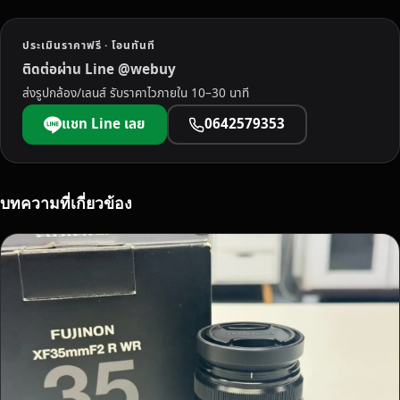
น
ก
ประเมินราคาฟรี · โอนทันที
า
ติดต่อผ่าน Line @webuy
ญ
ส่งรูปกล้อง/เลนส์ รับราคาไวภายใน 10–30 นาที
จ
น
แชท Line เลย
0642579353
บุ
รี
ร
า
บทความที่เกี่ยวข้อง
ค
า
ดี
บ
ริ
ก
า
ร
ไ