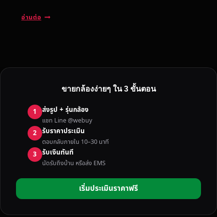
รั
อ่านต่อ
บ
ซื้
อ
ก
ล้
อ
ขายกล้องง่ายๆ ใน 3 ขั้นตอน
ง
มื
ส่งรูป + รุ่นกล้อง
1
อ
แชท Line @webuy
ส
รับราคาประเมิน
2
อ
ตอบกลับภายใน 10–30 นาที
ง
รับเงินทันที
3
ถึ
นัดรับถึงบ้าน หรือส่ง EMS
ง
บ้
เริ่มประเมินราคาฟรี
า
น
ใ