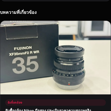
อ
อ
น
บทความที่เกี่ยวข้อง
ไ
ล
น์
สำ
ห
รั
บ
ส
า
ย
เ
ที่
ย
ว
ภู
รับซื้อกล้อง
เ
ข
รับซื้อกล้อง Nikon มือสอง ประเมินราคาตามสภาพจริง