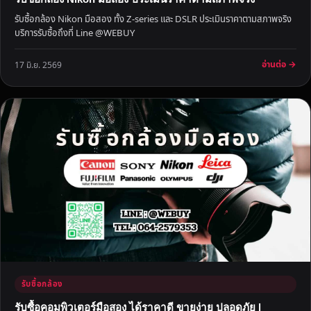
า
รับซื้อกล้อง Nikon มือสอง ทั้ง Z-series และ DSLR ประเมินราคาตามสภาพจริง
ใ
บริการรับซื้อถึงที่ Line @WEBUY
ห้
ร
อ่านต่อ →
17 มิ.ย. 2569
า
ค
า
สู
ง
รับซื้อกล้อง
รับซื้อคอมพิวเตอร์มือสอง ได้ราคาดี ขายง่าย ปลอดภัย |