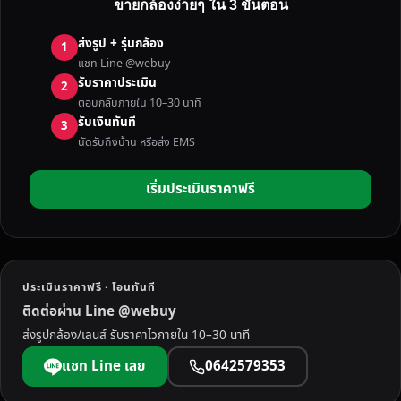
ขายกล้องง่ายๆ ใน 3 ขั้นตอน
ง
มื
ส่งรูป + รุ่นกล้อง
1
อ
แชท Line @webuy
ส
รับราคาประเมิน
2
อ
ตอบกลับภายใน 10–30 นาที
ง
รับเงินทันที
3
จั
นัดรับถึงบ้าน หรือส่ง EMS
ง
ห
เริ่มประเมินราคาฟรี
วั
ด
เ
ล
ย
ประเมินราคาฟรี · โอนทันที
บ
ติดต่อผ่าน Line @webuy
ริ
ส่งรูปกล้อง/เลนส์ รับราคาไวภายใน 10–30 นาที
ก
า
แชท Line เลย
0642579353
ร