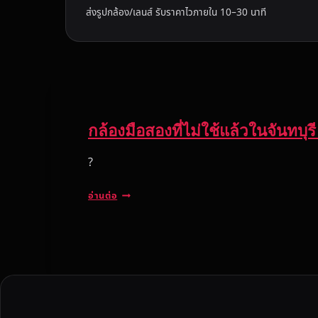
ส่งรูปกล้อง/เลนส์ รับราคาไวภายใน 10–30 นาที
กล้องมือสองที่ไม่ใช้แล้วในจันทบุรี 
?
ก
อ่านต่อ
ล้
อ
ง
มื
อ
ส
อ