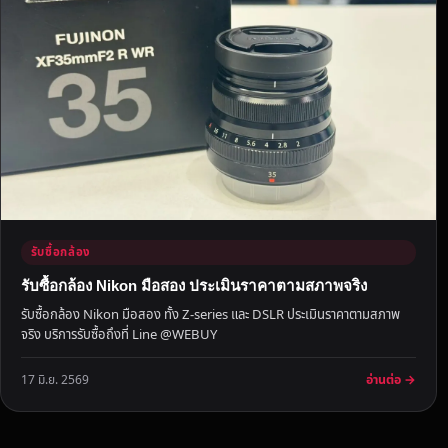
น
ดี
รั
บ
ซื้
อ
พ
ร้
อ
ม
จ่
รับซื้อกล้อง
า
รับซื้อกล้อง Nikon มือสอง ประเมินราคาตามสภาพจริง
ย
รับซื้อกล้อง Nikon มือสอง ทั้ง Z-series และ DSLR ประเมินราคาตามสภาพ
ส
จริง บริการรับซื้อถึงที่ Line @WEBUY
ด
ถึ
อ่านต่อ →
17 มิ.ย. 2569
ง
ที่