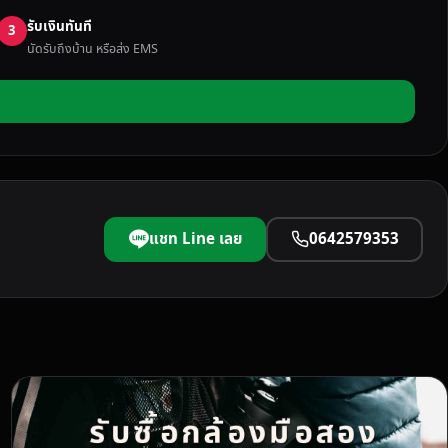
รับเงินทันที
3
นัดรับถึงบ้าน หรือส่ง EMS
แชท Line เลย
0642579353