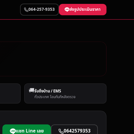
ส่งรูปประเมินราคา
064-257-9353
🚚
รับถึงบ้าน / EMS
ทั่วประเทศ โอนทันทีหลังตรวจ
แชท Line เลย
0642579353