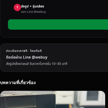
ง
ส่งรูป + รุ่นกล้อง
ที่
1
แชท Line @webuy
ไ
ม่
ใ
ช้
แ
ล้
ว
ประเมินราคาฟรี · โอนทันที
ใ
น
ติดต่อผ่าน Line @webuy
จั
ส่งรูปกล้อง/เลนส์ รับราคาไวภายใน 10–30 นาที
น
ท
บุ
บทความที่เกี่ยวข้อง
รี
เ
ร
า
ยิ