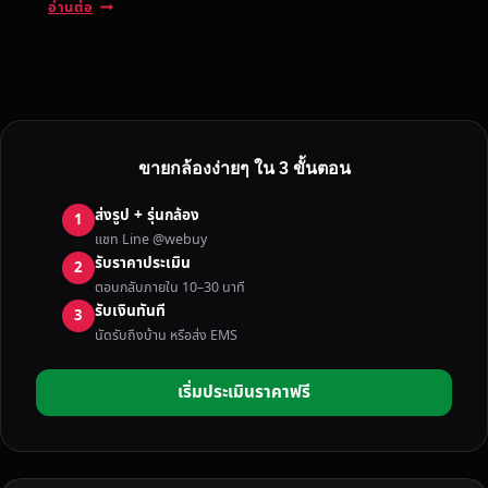
รั
อ่านต่อ
บ
ซื้
อ
ก
ล้
อ
ขายกล้องง่ายๆ ใน 3 ขั้นตอน
ง
D
ส่งรูป + รุ่นกล้อง
1
S
แชท Line @webuy
L
รับราคาประเมิน
2
R
ตอบกลับภายใน 10–30 นาที
/
รับเงินทันที
3
M
นัดรับถึงบ้าน หรือส่ง EMS
I
R
เริ่มประเมินราคาฟรี
R
O
R
L