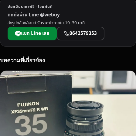
E
ประเมินราคาฟรี · โอนทันที
S
ติดต่อผ่าน Line @webuy
S
ส่งรูปกล้อง/เลนส์ รับราคาไวภายใน 10–30 นาที
ใ
น
แชท Line เลย
0642579353
จั
ง
ห
วั
บทความที่เกี่ยวข้อง
ด
ต
า
ก
ใ
ห้
ร
า
ค
า