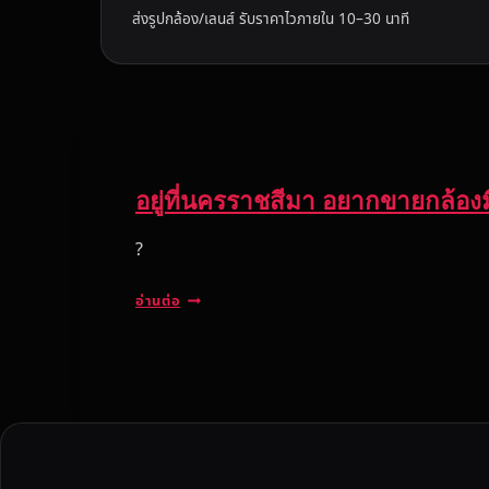
ส่งรูปกล้อง/เลนส์ รับราคาไวภายใน 10–30 นาที
อยู่ที่นครราชสีมา อยากขายกล้องม
?
อ
อ่านต่อ
ยู่
ที่
น
ค
ร
ร
า