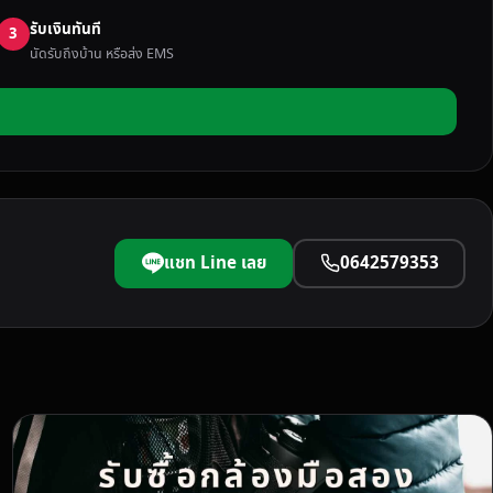
รับเงินทันที
3
นัดรับถึงบ้าน หรือส่ง EMS
แชท Line เลย
0642579353