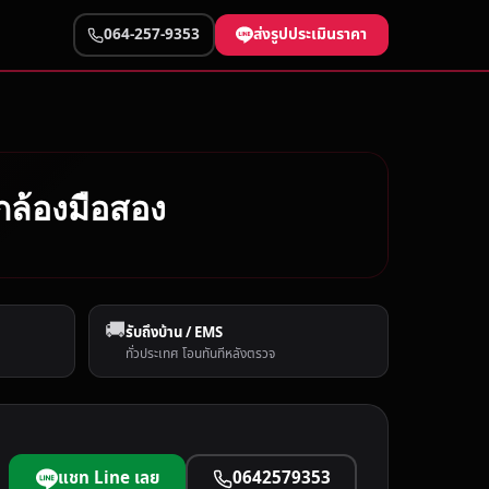
ส่งรูปประเมินราคา
064-257-9353
อกล้องมือสอง
🚚
รับถึงบ้าน / EMS
ทั่วประเทศ โอนทันทีหลังตรวจ
แชท Line เลย
0642579353