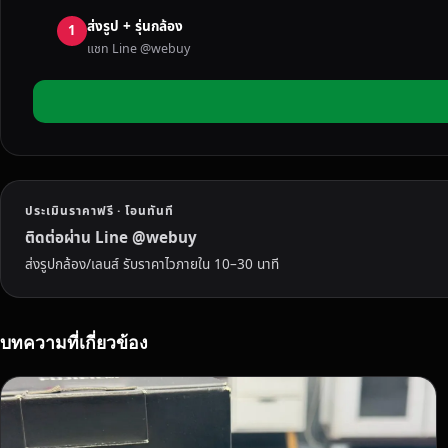
ช
ส่งรูป + รุ่นกล้อง
สี
1
แชท Line @webuy
ม
า
อ
ย
า
ก
ข
ประเมินราคาฟรี · โอนทันที
า
ย
ติดต่อผ่าน Line @webuy
ก
ส่งรูปกล้อง/เลนส์ รับราคาไวภายใน 10–30 นาที
ล้
อ
ง
บทความที่เกี่ยวข้อง
มื
อ
ส
อ
ง