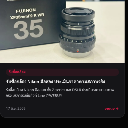
ทั
ก
เ
ร
า
ม
า
เ
ล
ย
รั
รับซื้อกล้อง
บ
รับซื้อกล้อง Nikon มือสอง ประเมินราคาตามสภาพจริง
ซื้
รับซื้อกล้อง Nikon มือสอง ทั้ง Z-series และ DSLR ประเมินราคาตามสภาพ
อ
จริง บริการรับซื้อถึงที่ Line @WEBUY
ถึ
ง
อ่านต่อ →
17 มิ.ย. 2569
ห
น้
า