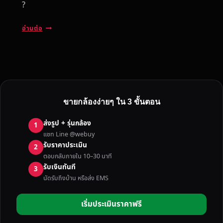
?
ต้
อ่านต่อ
อ
ง
ก
า
ร
ข
ขายกล้องง่ายๆ ใน 3 ขั้นตอน
า
ย
ส่งรูป + รุ่นกล้อง
1
ก
แชท Line @webuy
ล้
รับราคาประเมิน
2
อ
ตอบกลับภายใน 10–30 นาที
ง
รับเงินทันที
3
มื
นัดรับถึงบ้าน หรือส่ง EMS
อ
ส
เริ่มประเมินราคาฟรี
อ
ง