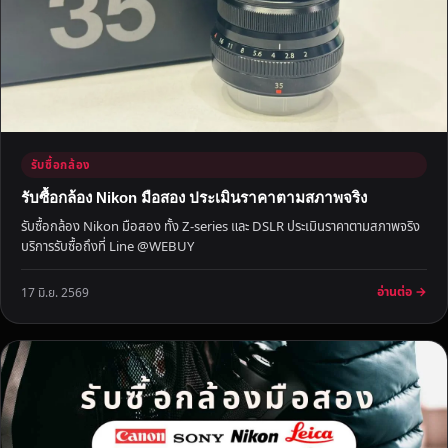
เ
ร
า
รั
บ
ซื้
อ
รับซื้อกล้อง
ถึ
ง
รับซื้อกล้อง Nikon มือสอง ประเมินราคาตามสภาพจริง
ที่
รับซื้อกล้อง Nikon มือสอง ทั้ง Z-series และ DSLR ประเมินราคาตามสภาพจริง
ใ
บริการรับซื้อถึงที่ Line @WEBUY
ห้
ร
อ่านต่อ →
17 มิ.ย. 2569
า
ค
า
ดี