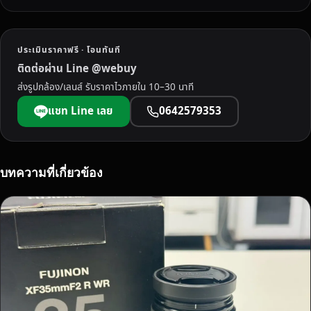
ใ
น
จั
ประเมินราคาฟรี · โอนทันที
ง
ติดต่อผ่าน Line @webuy
ห
ส่งรูปกล้อง/เลนส์ รับราคาไวภายใน 10–30 นาที
วั
ด
แชท Line เลย
0642579353
น
ค
ร
ศ
บทความที่เกี่ยวข้อง
รี
ธ
ร
ร
ม
ร
า
ช