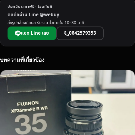
ท
ประเมินราคาฟรี · โอนทันที
บุ
ติดต่อผ่าน Line @webuy
รี
ส่งรูปกล้อง/เลนส์ รับราคาไวภายใน 10–30 นาที
ทุ
ก
แชท Line เลย
0642579353
รุ่
น
ทุ
ก
บทความที่เกี่ยวข้อง
ยี่
ห้
อ
ใ
ห้
ร
า
ค
า
สู