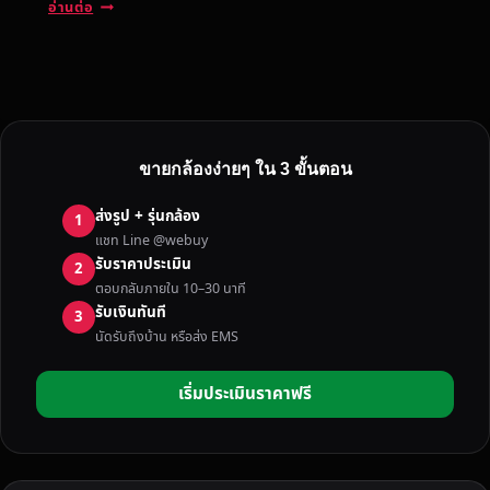
บ
อ่านต่อ
ริ
ก
า
ร
รั
บ
ขายกล้องง่ายๆ ใน 3 ขั้นตอน
ซื้
อ
ส่งรูป + รุ่นกล้อง
1
ก
แชท Line @webuy
ล้
รับราคาประเมิน
2
อ
ตอบกลับภายใน 10–30 นาที
ง
รับเงินทันที
3
มื
นัดรับถึงบ้าน หรือส่ง EMS
อ
ส
เริ่มประเมินราคาฟรี
อ
ง
น
น