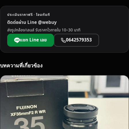
ง
น
ประเมินราคาฟรี · โอนทันที
ร
ติดต่อผ่าน Line @webuy
า
ส่งรูปกล้อง/เลนส์ รับราคาไวภายใน 10–30 นาที
ธิ
ว
แชท Line เลย
0642579353
า
ส
ร
า
บทความที่เกี่ยวข้อง
ค
า
ดี
รั
บ
ถึ
ง
ที่
จ่