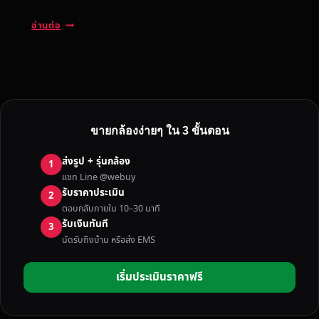
รั
อ่านต่อ
บ
ซื้
อ
ก
ล้
อ
ขายกล้องง่ายๆ ใน 3 ขั้นตอน
ง
เ
ส่งรูป + รุ่นกล้อง
1
ก่
แชท Line @webuy
า
รับราคาประเมิน
2
เ
ตอบกลับภายใน 10–30 นาที
ล
รับเงินทันที
3
น
นัดรับถึงบ้าน หรือส่ง EMS
ส์
มื
เริ่มประเมินราคาฟรี
อ
ส
อ