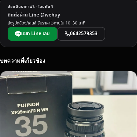
อ
ประเมินราคาฟรี · โอนทันที
ส
ติดต่อผ่าน Line @webuy
อ
ส่งรูปกล้อง/เลนส์ รับราคาไวภายใน 10–30 นาที
ง
น่
แชท Line เลย
0642579353
า
น
ฟ
รี
บทความที่เกี่ยวข้อง
!
รั
บ
ซื้
อ
ไ
ว
ไ
ด้
เ