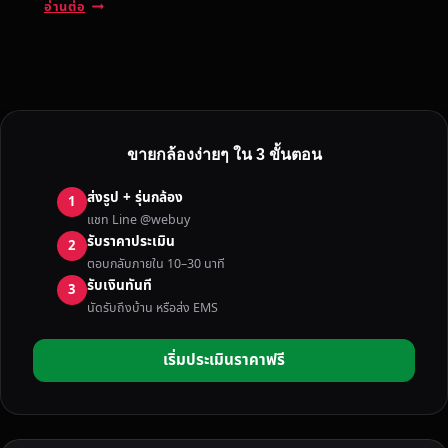
บ
อ่านต่อ
ริ
ก
า
ร
ป
ร
ขายกล้องง่ายๆ ใน 3 ขั้นตอน
ะ
เ
ส่งรูป + รุ่นกล้อง
1
มิ
แชท Line @webuy
น
รับราคาประเมิน
2
ร
ตอบกลับภายใน 10–30 นาที
า
รับเงินทันที
3
ค
นัดรับถึงบ้าน หรือส่ง EMS
า
ก
เริ่มประเมินราคาฟรี
ล้
อ
ง
มื