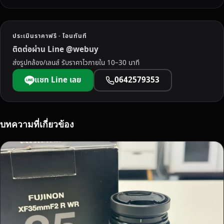
นี่
มื
อ
ประเมินราคาฟรี · โอนทันที
ส
ติดต่อผ่าน Line @webuy
อ
ส่งรูปกล้อง/เลนส์ รับราคาไวภายใน 10–30 นาที
ง
ป
แชท Line เลย
0642579353
ร
ะ
จ
ว
บทความที่เกี่ยวข้อง
บ
คี
รี
ขั
น
ธ์
พ
ร้