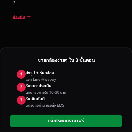
?
รั
อ่านต่อ
บ
ซื้
อ
ก
ล้
อ
ขายกล้องง่ายๆ ใน 3 ขั้นตอน
ง
ฟู
ส่งรูป + รุ่นกล้อง
1
จิ
แชท Line @webuy
แ
รับราคาประเมิน
2
ค
ตอบกลับภายใน 10–30 นาที
น
รับเงินทันที
3
น
นัดรับถึงบ้าน หรือส่ง EMS
อ
น
เริ่มประเมินราคาฟรี
โ
ซ