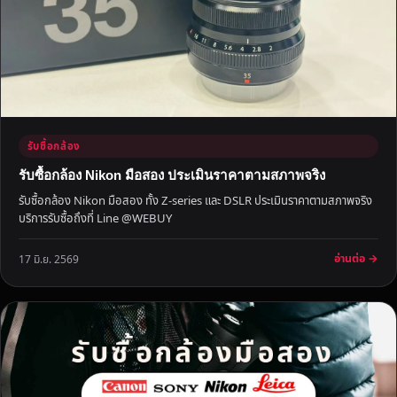
อ
ม
ไ
ป
รั
บ
ภ
รับซื้อกล้อง
า
ย
รับซื้อกล้อง Nikon มือสอง ประเมินราคาตามสภาพจริง
ใ
รับซื้อกล้อง Nikon มือสอง ทั้ง Z-series และ DSLR ประเมินราคาตามสภาพจริง
น
บริการรับซื้อถึงที่ Line @WEBUY
วั
น
อ่านต่อ →
17 มิ.ย. 2569
เ
ดี
ย
ว