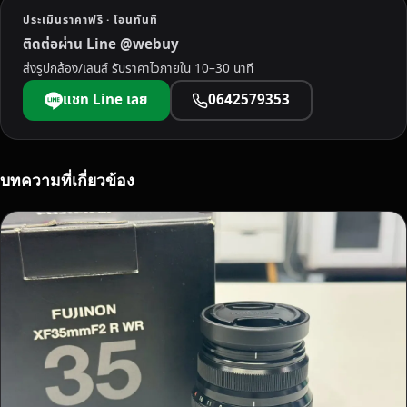
พั
ประเมินราคาฟรี · โอนทันที
ท
ติดต่อผ่าน Line @webuy
ลุ
ส่งรูปกล้อง/เลนส์ รับราคาไวภายใน 10–30 นาที
ง
ร
แชท Line เลย
0642579353
า
ค
า
ดี
บทความที่เกี่ยวข้อง
บ
ริ
ก
า
ร
ไ
ว
ไ
ม่
มี