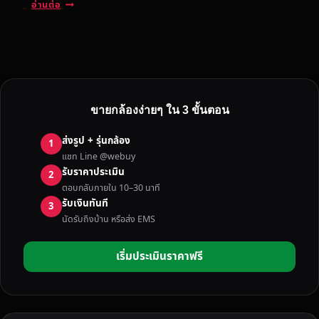
รั
อ่านต่อ
บ
ซื้
อ
ก
ล้
อ
ขายกล้องง่ายๆ ใน 3 ขั้นตอน
ง
มื
ส่งรูป + รุ่นกล้อง
1
อ
แชท Line @webuy
ส
รับราคาประเมิน
2
อ
ตอบกลับภายใน 10–30 นาที
ง
รับเงินทันที
3
ถึ
นัดรับถึงบ้าน หรือส่ง EMS
ง
บ้
เริ่มประเมินราคาฟรี
า
น
ใ
น