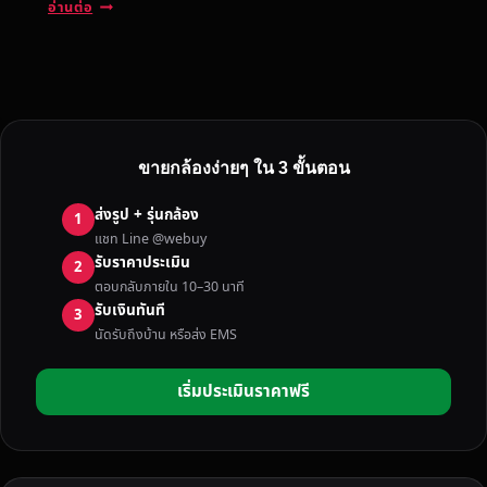
บ
อ่านต่อ
ริ
ก
า
ร
รั
บ
ขายกล้องง่ายๆ ใน 3 ขั้นตอน
ซื้
อ
ส่งรูป + รุ่นกล้อง
1
ก
แชท Line @webuy
ล้
รับราคาประเมิน
2
อ
ตอบกลับภายใน 10–30 นาที
ง
รับเงินทันที
3
มื
นัดรับถึงบ้าน หรือส่ง EMS
อ
ส
เริ่มประเมินราคาฟรี
อ
ง
พิ
จิ