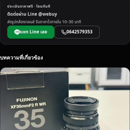
ต
ประเมินราคาฟรี · โอนทันที
ร
ติดต่อผ่าน Line @webuy
ใ
ส่งรูปกล้อง/เลนส์ รับราคาไวภายใน 10–30 นาที
ห้
ร
แชท Line เลย
0642579353
า
ค
า
พิ
บทความที่เกี่ยวข้อง
เ
ศ
ษ
จ่
า
ย
ส
ด
ไ
ม่