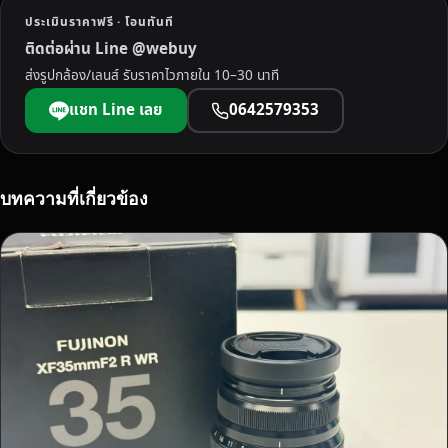
อ
ประเมินราคาฟรี · โอนทันที
ส
ติดต่อผ่าน Line @webuy
อ
ส่งรูปกล้อง/เลนส์ รับราคาไวภายใน 10–30 นาที
ง
ภู
แชท Line เลย
0642579353
เ
ก็
ต
ฟ
บทความที่เกี่ยวข้อง
รี
!
รั
บ
ซื้
อ
ไ
ว
ไ
ด้