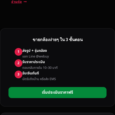
บ
อ่านต่อ
ริ
ก
า
ร
ป
ร
ขายกล้องง่ายๆ ใน 3 ขั้นตอน
ะ
เ
ส่งรูป + รุ่นกล้อง
1
มิ
แชท Line @webuy
น
รับราคาประเมิน
2
ร
ตอบกลับภายใน 10–30 นาที
า
รับเงินทันที
3
ค
นัดรับถึงบ้าน หรือส่ง EMS
า
ก
เริ่มประเมินราคาฟรี
ล้
อ
ง
มื