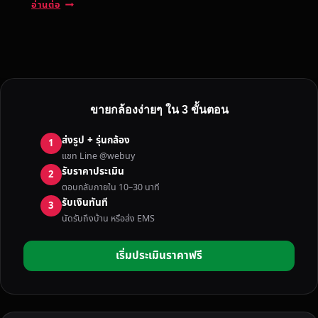
รั
อ่านต่อ
บ
ซื้
อ
ก
ล้
อ
ขายกล้องง่ายๆ ใน 3 ขั้นตอน
ง
D
ส่งรูป + รุ่นกล้อง
1
S
แชท Line @webuy
L
รับราคาประเมิน
2
R
ตอบกลับภายใน 10–30 นาที
/
รับเงินทันที
3
M
นัดรับถึงบ้าน หรือส่ง EMS
I
R
เริ่มประเมินราคาฟรี
R
O
R
L