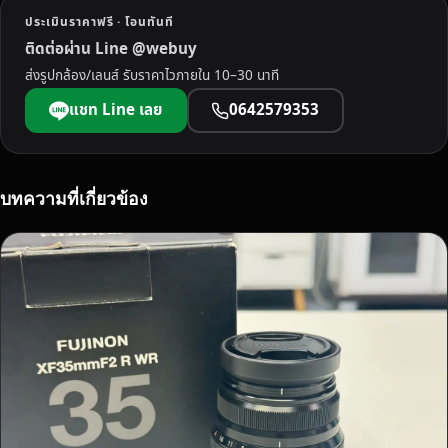
E
ประเมินราคาฟรี · โอนทันที
S
ติดต่อผ่าน Line @webuy
S
ส่งรูปกล้อง/เลนส์ รับราคาไวภายใน 10–30 นาที
ใ
น
แชท Line เลย
0642579353
จั
ง
ห
วั
บทความที่เกี่ยวข้อง
ด
ร
ะ
น
อ
ง
ใ
ห้
ร
า