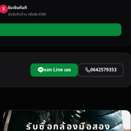
รับเงินทันที
3
นัดรับถึงบ้าน หรือส่ง EMS
แชท Line เลย
0642579353