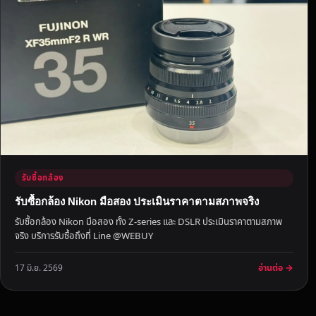
า
ดี
บ
ริ
ก
า
ร
ไ
ว
ไ
ม่
รับซื้อกล้อง
มี
รับซื้อกล้อง Nikon มือสอง ประเมินราคาตามสภาพจริง
ค่
รับซื้อกล้อง Nikon มือสอง ทั้ง Z-series และ DSLR ประเมินราคาตามสภาพ
า
จริง บริการรับซื้อถึงที่ Line @WEBUY
ธ
ร
อ่านต่อ →
17 มิ.ย. 2569
ร
ม
เ