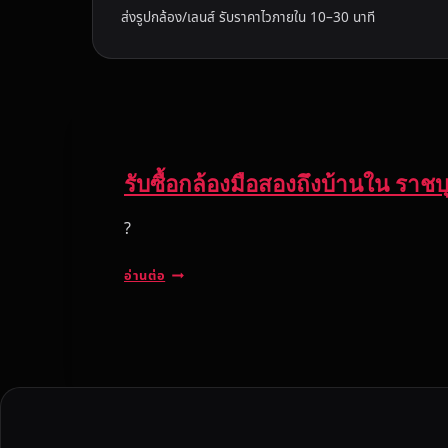
ส่งรูปกล้อง/เลนส์ รับราคาไวภายใน 10–30 นาที
รับซื้อกล้องมือสองถึงบ้านใน ราชบ
?
รั
อ่านต่อ
บ
ซื้
อ
ก
ล้
อ
ง