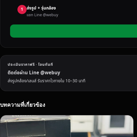
มื
ส่งรูป + รุ่นกล้อง
อ
1
แชท Line @webuy
ส
อ
ง
ถึ
ง
บ้
า
ประเมินราคาฟรี · โอนทันที
น
ใ
ติดต่อผ่าน Line @webuy
น
ส่งรูปกล้อง/เลนส์ รับราคาไวภายใน 10–30 นาที
ร
า
ช
บทความที่เกี่ยวข้อง
บุ
รี
ร
า
ค