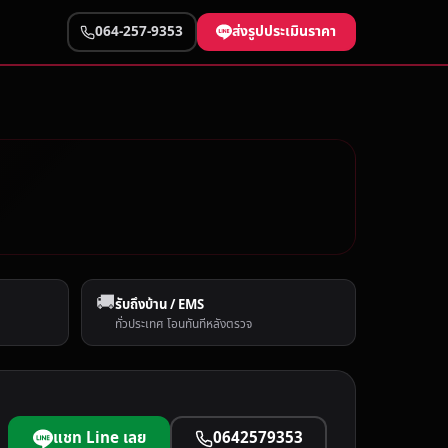
ส่งรูปประเมินราคา
064-257-9353
🚚
รับถึงบ้าน / EMS
ทั่วประเทศ โอนทันทีหลังตรวจ
แชท Line เลย
0642579353