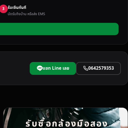
รับเงินทันที
3
นัดรับถึงบ้าน หรือส่ง EMS
แชท Line เลย
0642579353