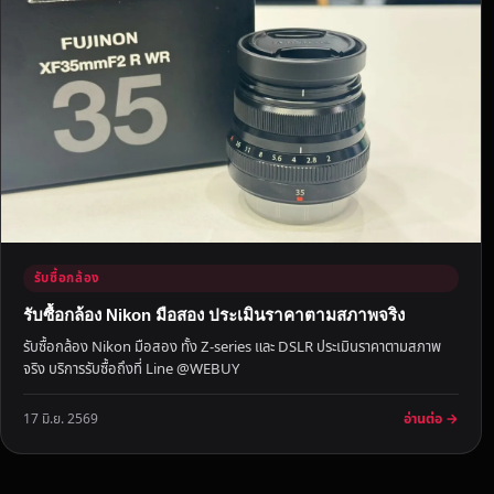
ส
า
ค
ร
พ
ร้
อ
ม
ไ
ป
รั
รับซื้อกล้อง
บ
รับซื้อกล้อง Nikon มือสอง ประเมินราคาตามสภาพจริง
ภ
รับซื้อกล้อง Nikon มือสอง ทั้ง Z-series และ DSLR ประเมินราคาตามสภาพ
า
จริง บริการรับซื้อถึงที่ Line @WEBUY
ย
ใ
อ่านต่อ →
17 มิ.ย. 2569
น
วั
น