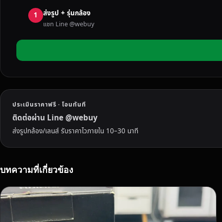
ฟู
ส่งรูป + รุ่นกล้อง
จิ
1
แชท Line @webuy
แ
ค
น
น
อ
น
โ
ประเมินราคาฟรี · โอนทันที
ซ
นี่
ติดต่อผ่าน Line @webuy
มื
ส่งรูปกล้อง/เลนส์ รับราคาไวภายใน 10–30 นาที
อ
ส
อ
บทความที่เกี่ยวข้อง
ง
ส
มุ
ท
ร