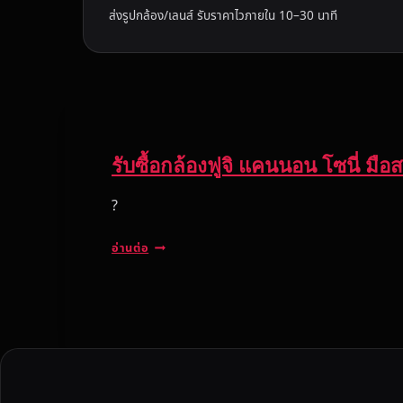
ส่งรูปกล้อง/เลนส์ รับราคาไวภายใน 10–30 นาที
รับซื้อกล้องฟูจิ แคนนอน โซนี่ ม
?
รั
อ่านต่อ
บ
ซื้
อ
ก
ล้
อ
ง