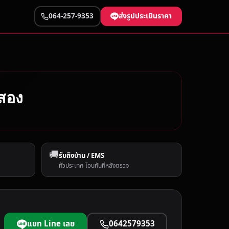
ส่งรูปประเมินราคา
064-257-9353
อสอง
🚚
รับถึงบ้าน / EMS
ทั่วประเทศ โอนทันทีหลังตรวจ
แชท Line เลย
0642579353