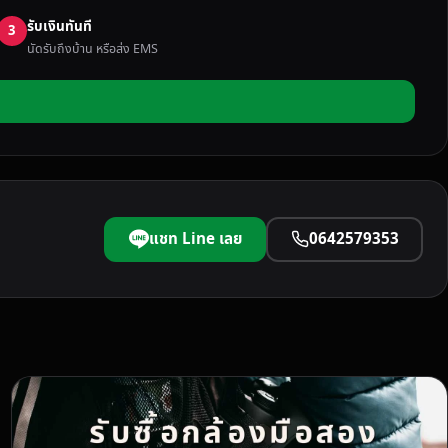
รับเงินทันที
3
นัดรับถึงบ้าน หรือส่ง EMS
แชท Line เลย
0642579353