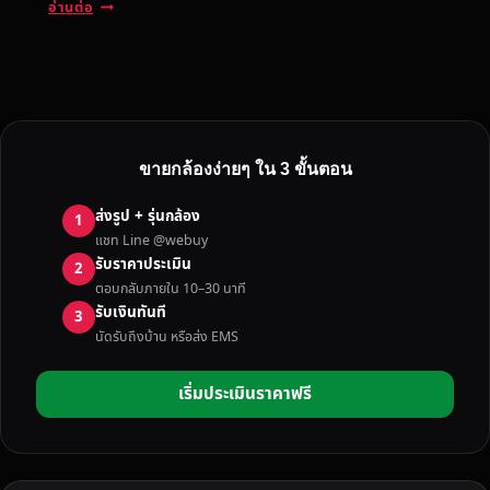
ต้
อ่านต่อ
อ
ง
ก
า
ร
ข
ขายกล้องง่ายๆ ใน 3 ขั้นตอน
า
ย
ส่งรูป + รุ่นกล้อง
1
ก
แชท Line @webuy
ล้
รับราคาประเมิน
2
อ
ตอบกลับภายใน 10–30 นาที
ง
รับเงินทันที
3
มื
นัดรับถึงบ้าน หรือส่ง EMS
อ
ส
เริ่มประเมินราคาฟรี
อ
ง
ใ
น