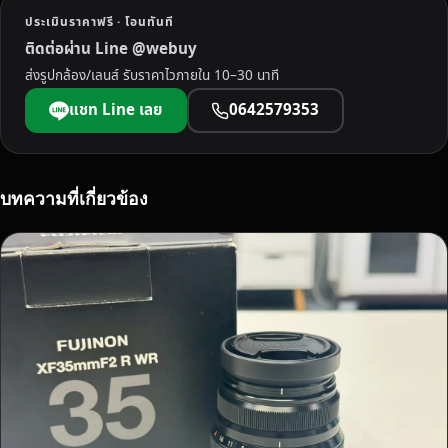
จั
ประเมินราคาฟรี · โอนทันที
ง
ติดต่อผ่าน Line @webuy
ห
ส่งรูปกล้อง/เลนส์ รับราคาไวภายใน 10–30 นาที
วั
ด
แชท Line เลย
0642579353
เ
พ
ช
ร
บทความที่เกี่ยวข้อง
บุ
รี
เ
ร
า
รั
บ
ซื้
อ
ถึ