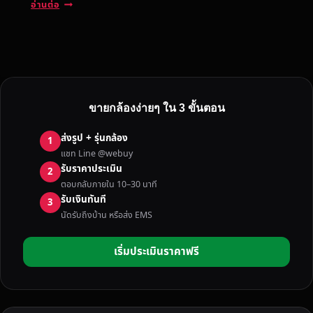
ก
อ่านต่อ
ล้
อ
ง
มื
อ
ส
ขายกล้องง่ายๆ ใน 3 ขั้นตอน
อ
ง
ส่งรูป + รุ่นกล้อง
1
ที่
แชท Line @webuy
ไ
รับราคาประเมิน
2
ม่
ตอบกลับภายใน 10–30 นาที
ใ
รับเงินทันที
3
ช้
นัดรับถึงบ้าน หรือส่ง EMS
แ
ล้
เริ่มประเมินราคาฟรี
ว
ใ
น
เ