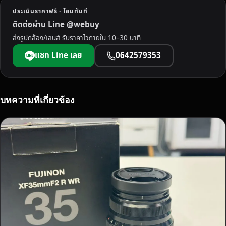
ล
ประเมินราคาฟรี · โอนทันที
ย
ติดต่อผ่าน Line @webuy
เ
ส่งรูปกล้อง/เลนส์ รับราคาไวภายใน 10–30 นาที
ร
า
แชท Line เลย
0642579353
ยิ
น
ดี
รั
บทความที่เกี่ยวข้อง
บ
ซื้
อ
พ
ร้
อ
ม
จ่
า
ย