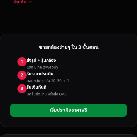
รั
อ่านต่อ
บ
ซื้
อ
ก
ล้
อ
ขายกล้องง่ายๆ ใน 3 ขั้นตอน
ง
มื
ส่งรูป + รุ่นกล้อง
1
อ
แชท Line @webuy
ส
รับราคาประเมิน
2
อ
ตอบกลับภายใน 10–30 นาที
ง
รับเงินทันที
3
มุ
นัดรับถึงบ้าน หรือส่ง EMS
ก
ด
เริ่มประเมินราคาฟรี
า
ห
า
ร