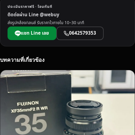
ถึ
ประเมินราคาฟรี · โอนทันที
ง
ติดต่อผ่าน Line @webuy
บ้
ส่งรูปกล้อง/เลนส์ รับราคาไวภายใน 10–30 นาที
า
น
แชท Line เลย
0642579353
จ่
า
ย
เ
บทความที่เกี่ยวข้อง
งิ
น
ส
ด
ทั
น
ที
ใ
ห้
ร