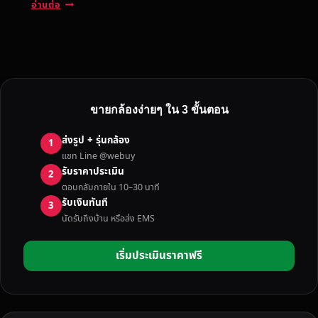
บ
อ่านต่อ
ริ
ก
า
ร
รั
บ
ขายกล้องง่ายๆ ใน 3 ขั้นตอน
ซื้
อ
ส่งรูป + รุ่นกล้อง
1
ก
แชท Line @webuy
ล้
รับราคาประเมิน
2
อ
ตอบกลับภายใน 10–30 นาที
ง
รับเงินทันที
3
มื
นัดรับถึงบ้าน หรือส่ง EMS
อ
ส
เริ่มประเมินราคาฟรี
อ
ง
ล
พ