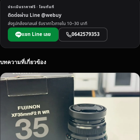
บุ
ประเมินราคาฟรี · โอนทันที
รี
ติดต่อผ่าน Line @webuy
ใ
ส่งรูปกล้อง/เลนส์ รับราคาไวภายใน 10–30 นาที
ห้
ร
แชท Line เลย
0642579353
า
ค
า
พิ
บทความที่เกี่ยวข้อง
เ
ศ
ษ
จ่
า
ย
ส
ด
ไ
ม่