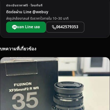
า
ประเมินราคาฟรี · โอนทันที
นี
ติดต่อผ่าน Line @webuy
ถึ
ส่งรูปกล้อง/เลนส์ รับราคาไวภายใน 10–30 นาที
ง
บ้
แชท Line เลย
0642579353
า
น
จ่
า
บทความที่เกี่ยวข้อง
ย
เ
งิ
น
ส
ด
ทั
น
ที
ใ