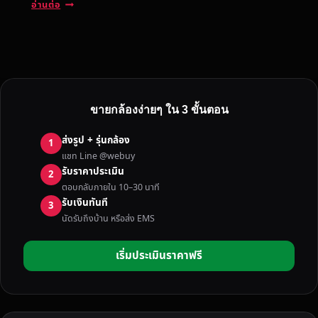
รั
อ่านต่อ
บ
ซื้
อ
ก
ล้
อ
ขายกล้องง่ายๆ ใน 3 ขั้นตอน
ง
มื
ส่งรูป + รุ่นกล้อง
1
อ
แชท Line @webuy
ส
รับราคาประเมิน
2
อ
ตอบกลับภายใน 10–30 นาที
ง
รับเงินทันที
3
อุ
นัดรับถึงบ้าน หรือส่ง EMS
บ
ล
เริ่มประเมินราคาฟรี
ร
า
ช
ธ