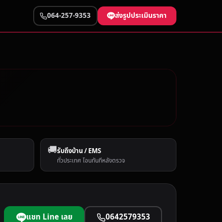
ส่งรูปประเมินราคา
064-257-9353
🚚
รับถึงบ้าน / EMS
ทั่วประเทศ โอนทันทีหลังตรวจ
แชท Line เลย
0642579353