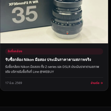
ง
สุ
ด
ใ
น
จั
ง
ห
วั
รับซื้อกล้อง
ด
รับซื้อกล้อง Nikon มือสอง ประเมินราคาตามสภาพจริง
นั
รับซื้อกล้อง Nikon มือสอง ทั้ง Z-series และ DSLR ประเมินราคาตามสภาพ
ด
จริง บริการรับซื้อถึงที่ Line @WEBUY
รั
บ
อ่านต่อ →
17 มิ.ย. 2569
ไ
ด้
ถึ
ง
ที่