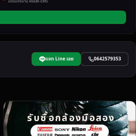
นัดรับถึงบ้าน หรือส่ง EMS
แชท Line เลย
0642579353