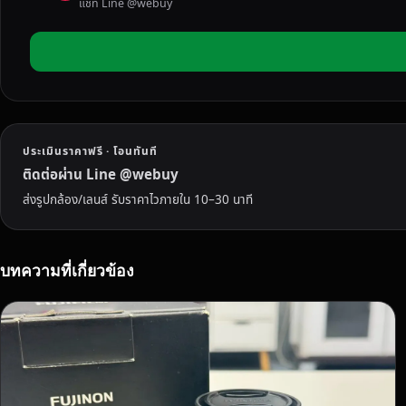
แชท Line @webuy
ส
อ
ง
อุ
บ
ล
ร
ประเมินราคาฟรี · โอนทันที
า
ช
ติดต่อผ่าน Line @webuy
ธ
ส่งรูปกล้อง/เลนส์ รับราคาไวภายใน 10–30 นาที
า
นี
:
บทความที่เกี่ยวข้อง
ใ
ห้
ร
า
ค
า
สู