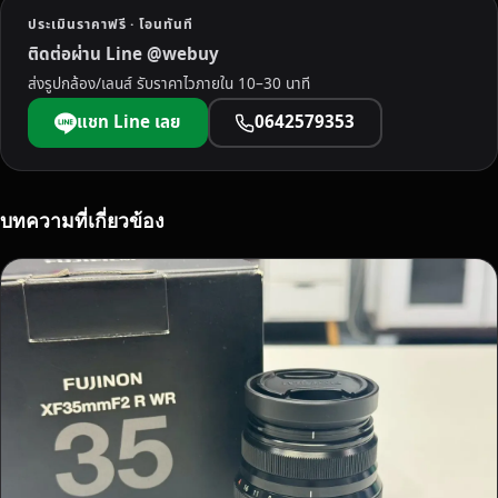
จั
ประเมินราคาฟรี · โอนทันที
ง
ติดต่อผ่าน Line @webuy
ห
ส่งรูปกล้อง/เลนส์ รับราคาไวภายใน 10–30 นาที
วั
ด
แชท Line เลย
0642579353
เ
พ
ช
ร
บทความที่เกี่ยวข้อง
บุ
รี
เ
ร
า
รั
บ
ซื้
อ
ถึ