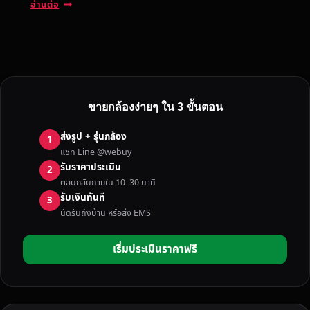
ต้
อ่านต่อ
อ
ง
ก
า
ร
ข
ขายกล้องง่ายๆ ใน 3 ขั้นตอน
า
ย
ส่งรูป + รุ่นกล้อง
1
ก
แชท Line @webuy
ล้
รับราคาประเมิน
2
อ
ตอบกลับภายใน 10–30 นาที
ง
รับเงินทันที
3
มื
นัดรับถึงบ้าน หรือส่ง EMS
อ
ส
เริ่มประเมินราคาฟรี
อ
ง
ใ
น