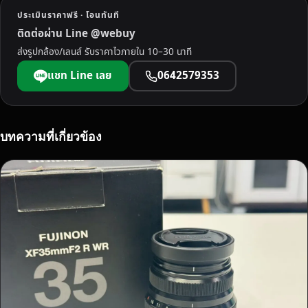
บ้
ประเมินราคาฟรี · โอนทันที
า
ติดต่อผ่าน Line @webuy
น
ส่งรูปกล้อง/เลนส์ รับราคาไวภายใน 10–30 นาที
รั
บ
แชท Line เลย
0642579353
ห
ม
ด
ทุ
บทความที่เกี่ยวข้อง
ก
รุ่
น
ทุ
ก
ยี่
ห้
อ