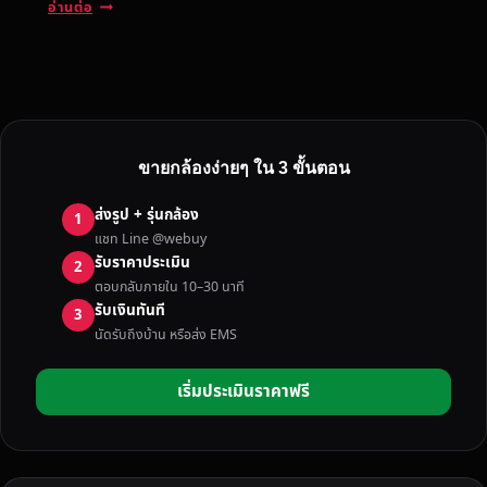
ที่
อ่านต่อ
ก
ร
ะ
บี่
รั
บ
ขายกล้องง่ายๆ ใน 3 ขั้นตอน
ซื้
อ
ส่งรูป + รุ่นกล้อง
1
ก
แชท Line @webuy
ล้
รับราคาประเมิน
2
อ
ตอบกลับภายใน 10–30 นาที
ง
รับเงินทันที
3
มื
นัดรับถึงบ้าน หรือส่ง EMS
อ
ส
เริ่มประเมินราคาฟรี
อ
ง
ถึ
ง