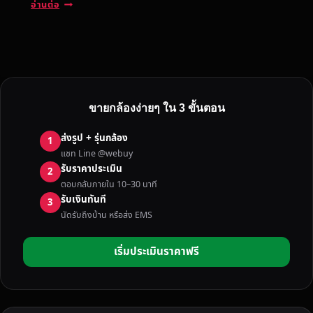
รั
อ่านต่อ
บ
ซื้
อ
ก
ล้
อ
ขายกล้องง่ายๆ ใน 3 ขั้นตอน
ง
มื
ส่งรูป + รุ่นกล้อง
1
อ
แชท Line @webuy
ส
รับราคาประเมิน
2
อ
ตอบกลับภายใน 10–30 นาที
ง
รับเงินทันที
3
ชุ
นัดรับถึงบ้าน หรือส่ง EMS
ม
พ
เริ่มประเมินราคาฟรี
ร
ถึ
ง
บ้