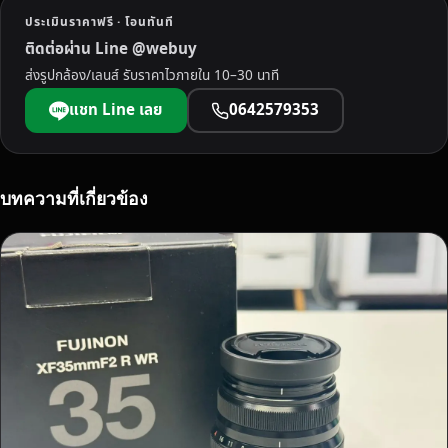
า
ประเมินราคาฟรี · โอนทันที
น
ติดต่อผ่าน Line @webuy
จ่
ส่งรูปกล้อง/เลนส์ รับราคาไวภายใน 10–30 นาที
า
ย
แชท Line เลย
0642579353
เ
งิ
น
ส
บทความที่เกี่ยวข้อง
ด
ทั
น
ที
ใ
ห้
ร
า
ค
า